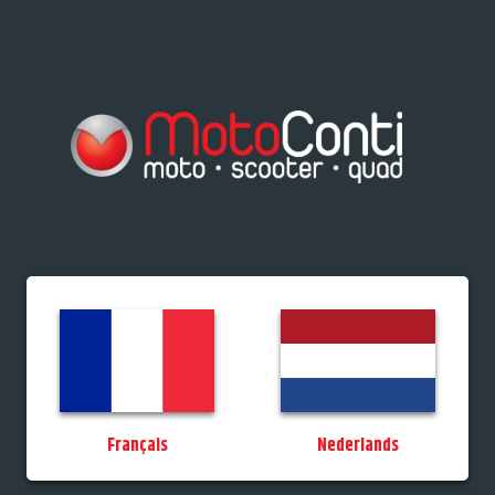
res/Tiporteurs
Vélos
Promos
StockDeals
Occasions
Permis
MotoCo
Français
Nederlands