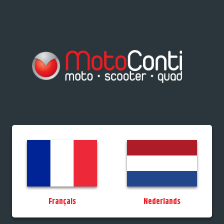
res/Tiporteurs
Vélos
Promos
StockDeals
Occasions
Permis
MotoCo
Français
Nederlands