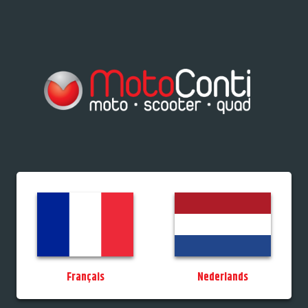
res/Tiporteurs
Vélos
Promos
StockDeals
Occasions
Permis
MotoCo
Français
Nederlands