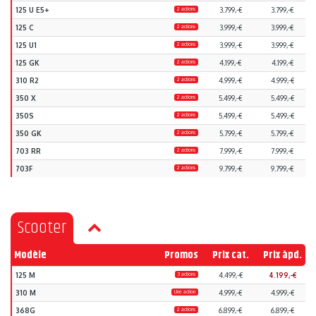
125 U E5+
2 actions
3.799,-€
3.799,-€
125 C
2 actions
3.999,-€
3.999,-€
125 U1
2 actions
3.999,-€
3.999,-€
125 GK
2 actions
4.199,-€
4.199,-€
310 R2
2 actions
4.999,-€
4.999,-€
350 X
2 actions
5.499,-€
5.499,-€
350S
2 actions
5.499,-€
5.499,-€
350 GK
2 actions
5.799,-€
5.799,-€
703 RR
2 actions
7.999,-€
7.999,-€
703F
2 actions
9.799,-€
9.799,-€
Scooter
Modèle
Promos
Prix cat.
Prix àpd.
125 M
3 actions
4.499,-€
4.199,-€
310 M
Une action
4.999,-€
4.999,-€
368G
2 actions
6.899,-€
6.899,-€