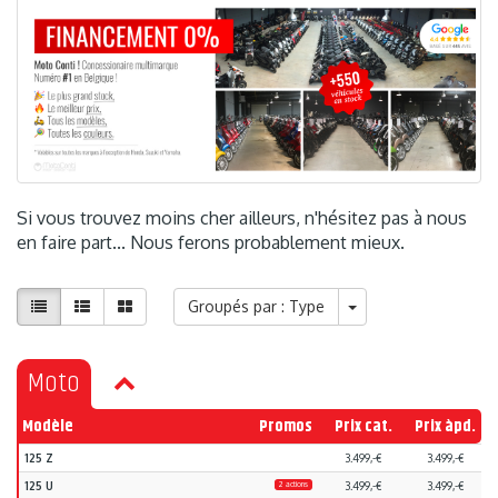
Si vous trouvez moins cher ailleurs, n'hésitez pas à nous
en faire part... Nous ferons probablement mieux.
Groupés par : Type
Moto
Modèle
Promos
Prix cat.
Prix àpd.
125 Z
3.499,-€
3.499,-€
125 U
2 actions
3.499,-€
3.499,-€